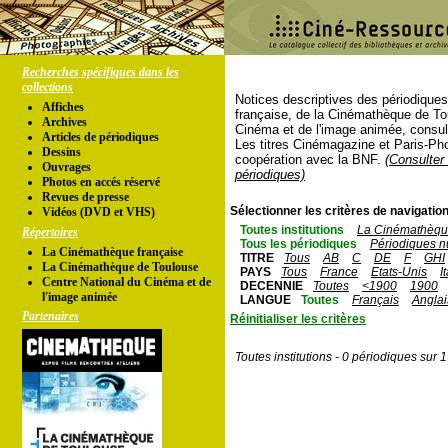
Recherches spécifiques dans les
collections
Notices descriptives des périodique
Affiches
française, de la Cinémathèque de To
Archives
Cinéma et de l'image animée, consul
Articles de périodiques
Les titres Cinémagazine et Paris-Ph
Dessins
coopération avec la BNF.
(Consulter 
Ouvrages
périodiques)
Photos en accés réservé
Revues de presse
Sélectionner les critères de navigation
Vidéos (DVD et VHS)
Toutes institutions
La Cinémathèque
Répertoires
Tous les périodiques
Périodiques n
La Cinémathèque française
TITRE
Tous
AB
C
DE
F
GHI
La Cinémathèque de Toulouse
PAYS
Tous
France
Etats-Unis
I
Centre National du Cinéma et de
DECENNIE
Toutes
<1900
1900
l'image animée
LANGUE
Toutes
Français
Anglai
Partenaires
Réinitialiser les critères
Toutes institutions - 0 périodiques sur 