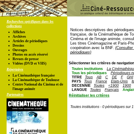
Recherches spécifiques dans les
collections
Notices descriptives des périodique
Affiches
française, de la Cinémathèque de To
Archives
Cinéma et de l'image animée, consul
Articles de périodiques
Les titres Cinémagazine et Paris-Ph
Dessins
coopération avec la BNF.
(Consulter 
Ouvrages
périodiques)
Photos en accés réservé
Revues de presse
Sélectionner les critères de navigation
Vidéos (DVD et VHS)
Toutes institutions
La Cinémathèque
Répertoires
Tous les périodiques
Périodiques n
La Cinémathèque française
TITRE
Tous
AB
C
DE
F
GHI
La Cinémathèque de Toulouse
PAYS
Tous
France
Etats-Unis
I
Centre National du Cinéma et de
DECENNIE
Toutes
<1900
1900
l'image animée
LANGUE
Toutes
Français
Anglai
Partenaires
Réinitialiser les critères
Toutes institutions - 0 périodiques sur 