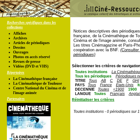
Recherches spécifiques dans les
collections
Notices descriptives des périodique
Affiches
française, de la Cinémathèque de To
Archives
Cinéma et de l'image animée, consul
Articles de périodiques
Les titres Cinémagazine et Paris-Ph
Dessins
coopération avec la BNF.
(Consulter 
Ouvrages
périodiques)
Photos en accés réservé
Revues de presse
Sélectionner les critères de navigation
Vidéos (DVD et VHS)
Toutes institutions
La Cinémathèque
Répertoires
Tous les périodiques
Périodiques n
La Cinémathèque française
TITRE
Tous
AB
C
DE
F
GHI
La Cinémathèque de Toulouse
PAYS
Tous
France
Etats-Unis
I
Centre National du Cinéma et de
DECENNIE
Toutes
<1900
1900
l'image animée
LANGUE
Toutes
Français
Anglai
Partenaires
Réinitialiser les critères
Toutes institutions - 0 périodiques sur 