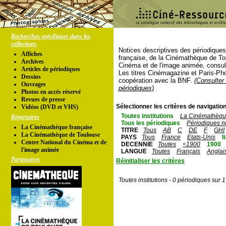
Recherches spécifiques dans les
collections
Notices descriptives des périodique
Affiches
française, de la Cinémathèque de To
Archives
Cinéma et de l'image animée, consul
Articles de périodiques
Les titres Cinémagazine et Paris-Ph
Dessins
coopération avec la BNF.
(Consulter 
Ouvrages
périodiques)
Photos en accés réservé
Revues de presse
Sélectionner les critères de navigation
Vidéos (DVD et VHS)
Toutes institutions
La Cinémathèque
Répertoires
Tous les périodiques
Périodiques n
La Cinémathèque française
TITRE
Tous
AB
C
DE
F
GHI
La Cinémathèque de Toulouse
PAYS
Tous
France
Etats-Unis
I
Centre National du Cinéma et de
DECENNIE
Toutes
<1900
1900
l'image animée
LANGUE
Toutes
Français
Anglai
Partenaires
Réinitialiser les critères
Toutes institutions - 0 périodiques sur 