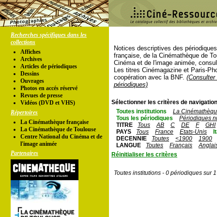
Recherches spécifiques dans les
collections
Notices descriptives des périodique
Affiches
française, de la Cinémathèque de To
Archives
Cinéma et de l'image animée, consul
Articles de périodiques
Les titres Cinémagazine et Paris-Ph
Dessins
coopération avec la BNF.
(Consulter 
Ouvrages
périodiques)
Photos en accés réservé
Revues de presse
Sélectionner les critères de navigation
Vidéos (DVD et VHS)
Toutes institutions
La Cinémathèque
Répertoires
Tous les périodiques
Périodiques n
La Cinémathèque française
TITRE
Tous
AB
C
DE
F
GHI
La Cinémathèque de Toulouse
PAYS
Tous
France
Etats-Unis
I
Centre National du Cinéma et de
DECENNIE
Toutes
<1900
1900
l'image animée
LANGUE
Toutes
Français
Anglai
Partenaires
Réinitialiser les critères
Toutes institutions - 0 périodiques sur 