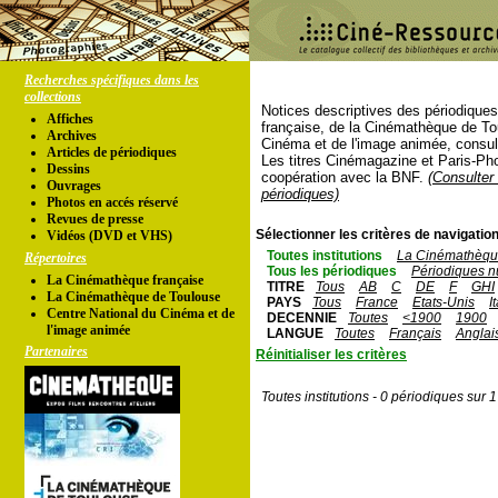
Recherches spécifiques dans les
collections
Notices descriptives des périodique
Affiches
française, de la Cinémathèque de To
Archives
Cinéma et de l'image animée, consul
Articles de périodiques
Les titres Cinémagazine et Paris-Ph
Dessins
coopération avec la BNF.
(Consulter 
Ouvrages
périodiques)
Photos en accés réservé
Revues de presse
Sélectionner les critères de navigation
Vidéos (DVD et VHS)
Toutes institutions
La Cinémathèque
Répertoires
Tous les périodiques
Périodiques n
La Cinémathèque française
TITRE
Tous
AB
C
DE
F
GHI
La Cinémathèque de Toulouse
PAYS
Tous
France
Etats-Unis
I
Centre National du Cinéma et de
DECENNIE
Toutes
<1900
1900
l'image animée
LANGUE
Toutes
Français
Anglai
Partenaires
Réinitialiser les critères
Toutes institutions - 0 périodiques sur 