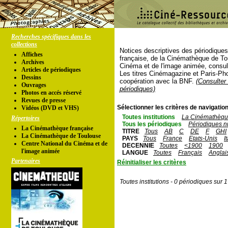
Recherches spécifiques dans les
collections
Notices descriptives des périodique
Affiches
française, de la Cinémathèque de To
Archives
Cinéma et de l'image animée, consul
Articles de périodiques
Les titres Cinémagazine et Paris-Ph
Dessins
coopération avec la BNF.
(Consulter 
Ouvrages
périodiques)
Photos en accés réservé
Revues de presse
Sélectionner les critères de navigation
Vidéos (DVD et VHS)
Toutes institutions
La Cinémathèque
Répertoires
Tous les périodiques
Périodiques n
La Cinémathèque française
TITRE
Tous
AB
C
DE
F
GHI
La Cinémathèque de Toulouse
PAYS
Tous
France
Etats-Unis
I
Centre National du Cinéma et de
DECENNIE
Toutes
<1900
1900
l'image animée
LANGUE
Toutes
Français
Anglai
Partenaires
Réinitialiser les critères
Toutes institutions - 0 périodiques sur 