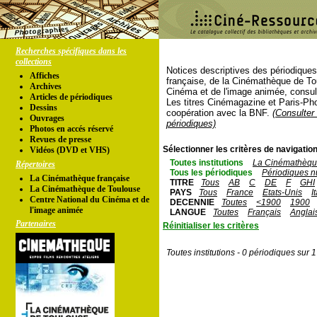
Recherches spécifiques dans les
collections
Notices descriptives des périodique
Affiches
française, de la Cinémathèque de To
Archives
Cinéma et de l'image animée, consul
Articles de périodiques
Les titres Cinémagazine et Paris-Ph
Dessins
coopération avec la BNF.
(Consulter 
Ouvrages
périodiques)
Photos en accés réservé
Revues de presse
Sélectionner les critères de navigation
Vidéos (DVD et VHS)
Toutes institutions
La Cinémathèque
Répertoires
Tous les périodiques
Périodiques n
La Cinémathèque française
TITRE
Tous
AB
C
DE
F
GHI
La Cinémathèque de Toulouse
PAYS
Tous
France
Etats-Unis
I
Centre National du Cinéma et de
DECENNIE
Toutes
<1900
1900
l'image animée
LANGUE
Toutes
Français
Anglai
Partenaires
Réinitialiser les critères
Toutes institutions - 0 périodiques sur 