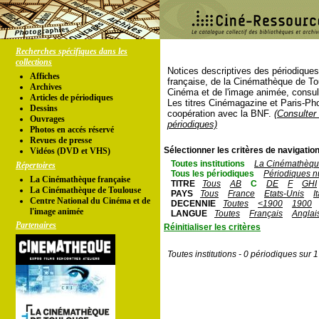
Recherches spécifiques dans les
collections
Notices descriptives des périodique
Affiches
française, de la Cinémathèque de To
Archives
Cinéma et de l'image animée, consul
Articles de périodiques
Les titres Cinémagazine et Paris-Ph
Dessins
coopération avec la BNF.
(Consulter 
Ouvrages
périodiques)
Photos en accés réservé
Revues de presse
Sélectionner les critères de navigation
Vidéos (DVD et VHS)
Toutes institutions
La Cinémathèque
Répertoires
Tous les périodiques
Périodiques n
La Cinémathèque française
TITRE
Tous
AB
C
DE
F
GHI
La Cinémathèque de Toulouse
PAYS
Tous
France
Etats-Unis
I
Centre National du Cinéma et de
DECENNIE
Toutes
<1900
1900
l'image animée
LANGUE
Toutes
Français
Anglai
Partenaires
Réinitialiser les critères
Toutes institutions - 0 périodiques sur 