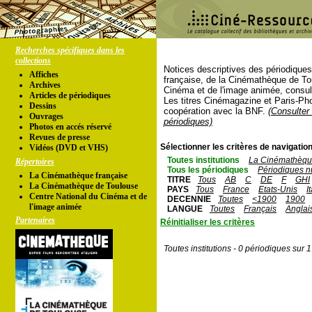
Recherches spécifiques dans les
collections
Notices descriptives des périodique
Affiches
française, de la Cinémathèque de To
Archives
Cinéma et de l'image animée, consul
Articles de périodiques
Les titres Cinémagazine et Paris-Ph
Dessins
coopération avec la BNF.
(Consulter 
Ouvrages
périodiques)
Photos en accés réservé
Revues de presse
Sélectionner les critères de navigation
Vidéos (DVD et VHS)
Toutes institutions
La Cinémathèque
Répertoires
Tous les périodiques
Périodiques n
La Cinémathèque française
TITRE
Tous
AB
C
DE
F
GHI
La Cinémathèque de Toulouse
PAYS
Tous
France
Etats-Unis
I
Centre National du Cinéma et de
DECENNIE
Toutes
<1900
1900
l'image animée
LANGUE
Toutes
Français
Anglai
Partenaires
Réinitialiser les critères
Toutes institutions - 0 périodiques sur 