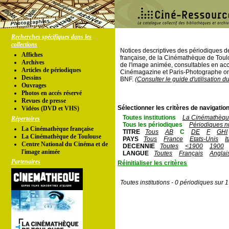
Recherches spécifiques dans les
collections
Notices descriptives des périodiques 
Affiches
française, de la Cinémathèque de Toul
Archives
de l'image animée, consultables en acc
Articles de périodiques
Cinémagazine et Paris-Photographe ont
Dessins
BNF.
(Consulter le guide d'utilisation d
Ouvrages
Photos en accés réservé
Revues de presse
Sélectionner les critères de navigation
Vidéos (DVD et VHS)
Toutes institutions
La Cinémathèque
Répertoires
Tous les périodiques
Périodiques n
La Cinémathèque française
TITRE
Tous
AB
C
DE
F
GHI
La Cinémathèque de Toulouse
PAYS
Tous
France
Etats-Unis
I
Centre National du Cinéma et de
DECENNIE
Toutes
<1900
1900
l'image animée
LANGUE
Toutes
Français
Anglai
Partenaires
Réinitialiser les critères
Toutes institutions - 0 périodiques sur 