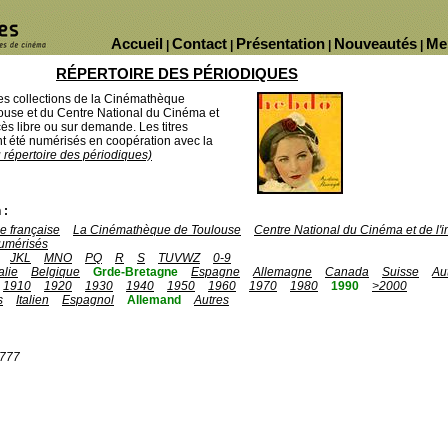
Accueil
Contact
Présentation
Nouveautés
Me
|
|
|
|
RÉPERTOIRE DES PÉRIODIQUES
des collections de la Cinémathèque
ouse et du Centre National du Cinéma et
ès libre ou sur demande. Les titres
 été numérisés en coopération avec la
u répertoire des périodiques)
 :
 française
La Cinémathèque de Toulouse
Centre National du Cinéma et de l
umérisés
JKL
MNO
PQ
R
S
TUVWZ
0-9
talie
Belgique
Grde-Bretagne
Espagne
Allemagne
Canada
Suisse
Au
1910
1920
1930
1940
1950
1960
1970
1980
1990
>2000
s
Italien
Espagnol
Allemand
Autres
1777