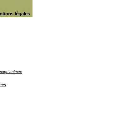
ntions légales
'image animée
tres