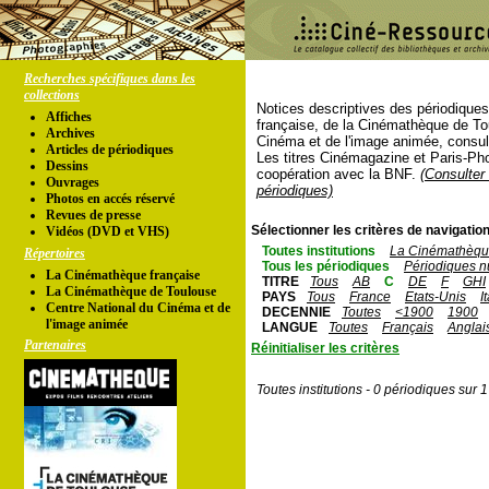
Recherches spécifiques dans les
collections
Notices descriptives des périodique
Affiches
française, de la Cinémathèque de To
Archives
Cinéma et de l'image animée, consul
Articles de périodiques
Les titres Cinémagazine et Paris-Ph
Dessins
coopération avec la BNF.
(Consulter 
Ouvrages
périodiques)
Photos en accés réservé
Revues de presse
Sélectionner les critères de navigation
Vidéos (DVD et VHS)
Toutes institutions
La Cinémathèque
Répertoires
Tous les périodiques
Périodiques n
La Cinémathèque française
TITRE
Tous
AB
C
DE
F
GHI
La Cinémathèque de Toulouse
PAYS
Tous
France
Etats-Unis
I
Centre National du Cinéma et de
DECENNIE
Toutes
<1900
1900
l'image animée
LANGUE
Toutes
Français
Anglai
Partenaires
Réinitialiser les critères
Toutes institutions - 0 périodiques sur 