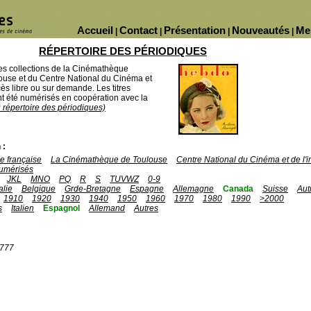
Accueil
Contact
Présentation
Nouveautés
Me
|
|
|
|
RÉPERTOIRE DES PÉRIODIQUES
des collections de la Cinémathèque
ouse et du Centre National du Cinéma et
ès libre ou sur demande. Les titres
 été numérisés en coopération avec la
u répertoire des périodiques)
 :
 française
La Cinémathèque de Toulouse
Centre National du Cinéma et de l
umérisés
JKL
MNO
PQ
R
S
TUVWZ
0-9
talie
Belgique
Grde-Bretagne
Espagne
Allemagne
Canada
Suisse
Aut
1910
1920
1930
1940
1950
1960
1970
1980
1990
>2000
s
Italien
Espagnol
Allemand
Autres
1777