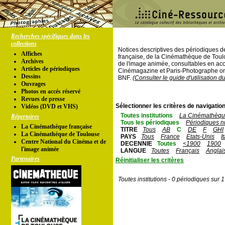
Recherches spécifiques dans les
collections
Notices descriptives des périodiques 
Affiches
française, de la Cinémathèque de Toul
Archives
de l'image animée, consultables en acc
Articles de périodiques
Cinémagazine et Paris-Photographe ont
Dessins
BNF.
(Consulter le guide d'utilisation d
Ouvrages
Photos en accés réservé
Revues de presse
Sélectionner les critères de navigation
Vidéos (DVD et VHS)
Toutes institutions
La Cinémathèque
Répertoires
Tous les périodiques
Périodiques n
La Cinémathèque française
TITRE
Tous
AB
C
DE
F
GHI
La Cinémathèque de Toulouse
PAYS
Tous
France
Etats-Unis
I
Centre National du Cinéma et de
DECENNIE
Toutes
<1900
1900
l'image animée
LANGUE
Toutes
Français
Anglai
Partenaires
Réinitialiser les critères
Toutes institutions - 0 périodiques sur 