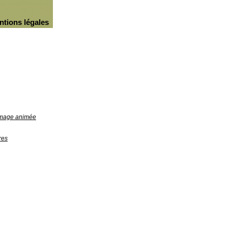
ntions légales
'image animée
res