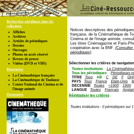
Recherches spécifiques dans les
collections
Notices descriptives des périodique
Affiches
française, de la Cinémathèque de To
Archives
Cinéma et de l'image animée, consul
Articles de périodiques
Les titres Cinémagazine et Paris-Ph
Dessins
coopération avec la BNF.
(Consulter 
Ouvrages
périodiques)
Photos en accés réservé
Revues de presse
Sélectionner les critères de navigation
Vidéos (DVD et VHS)
Toutes institutions
La Cinémathèque
Répertoires
Tous les périodiques
Périodiques n
La Cinémathèque française
TITRE
Tous
AB
C
DE
F
GHI
La Cinémathèque de Toulouse
PAYS
Tous
France
Etats-Unis
I
Centre National du Cinéma et de
DECENNIE
Toutes
<1900
1900
l'image animée
LANGUE
Toutes
Français
Anglai
Partenaires
Réinitialiser les critères
Toutes institutions - 0 périodiques sur 