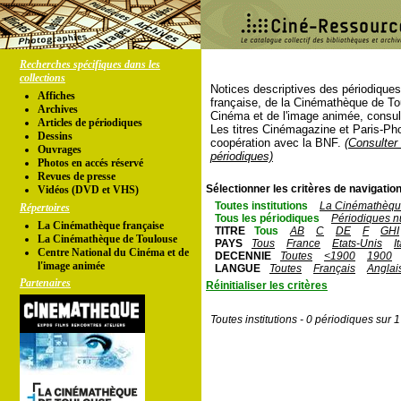
Recherches spécifiques dans les
collections
Notices descriptives des périodique
Affiches
française, de la Cinémathèque de To
Archives
Cinéma et de l'image animée, consul
Articles de périodiques
Les titres Cinémagazine et Paris-Ph
Dessins
coopération avec la BNF.
(Consulter 
Ouvrages
périodiques)
Photos en accés réservé
Revues de presse
Sélectionner les critères de navigation
Vidéos (DVD et VHS)
Toutes institutions
La Cinémathèque
Répertoires
Tous les périodiques
Périodiques n
La Cinémathèque française
TITRE
Tous
AB
C
DE
F
GHI
La Cinémathèque de Toulouse
PAYS
Tous
France
Etats-Unis
I
Centre National du Cinéma et de
DECENNIE
Toutes
<1900
1900
l'image animée
LANGUE
Toutes
Français
Anglai
Partenaires
Réinitialiser les critères
Toutes institutions - 0 périodiques sur 