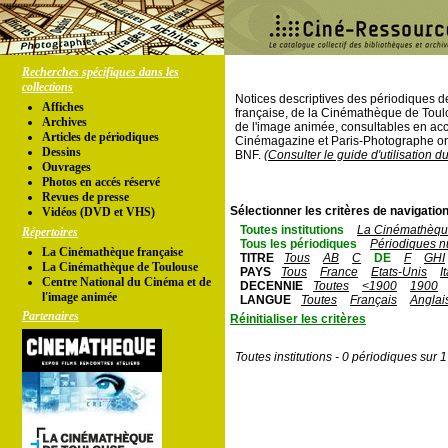
Recherches spécifiques dans les
collections
Notices descriptives des périodiques 
Affiches
française, de la Cinémathèque de Toul
Archives
de l'image animée, consultables en acc
Articles de périodiques
Cinémagazine et Paris-Photographe ont
Dessins
BNF.
(Consulter le guide d'utilisation d
Ouvrages
Photos en accés réservé
Revues de presse
Sélectionner les critères de navigation
Vidéos (DVD et VHS)
Toutes institutions
La Cinémathèque
Répertoires
Tous les périodiques
Périodiques n
La Cinémathèque française
TITRE
Tous
AB
C
DE
F
GHI
La Cinémathèque de Toulouse
PAYS
Tous
France
Etats-Unis
I
Centre National du Cinéma et de
DECENNIE
Toutes
<1900
1900
l'image animée
LANGUE
Toutes
Français
Anglai
Partenaires
Réinitialiser les critères
Toutes institutions - 0 périodiques sur 