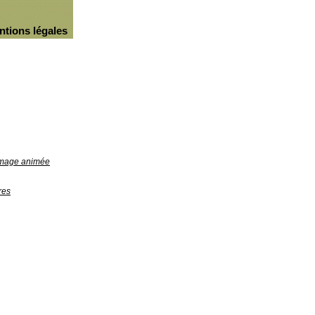
ntions légales
'image animée
res