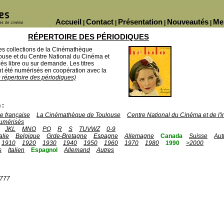
Accueil
Contact
Présentation
Nouveautés
Me
|
|
|
|
RÉPERTOIRE DES PÉRIODIQUES
des collections de la Cinémathèque
ouse et du Centre National du Cinéma et
ès libre ou sur demande. Les titres
 été numérisés en coopération avec la
u répertoire des périodiques)
 :
 française
La Cinémathèque de Toulouse
Centre National du Cinéma et de l
umérisés
JKL
MNO
PQ
R
S
TUVWZ
0-9
talie
Belgique
Grde-Bretagne
Espagne
Allemagne
Canada
Suisse
Aut
1910
1920
1930
1940
1950
1960
1970
1980
1990
>2000
s
Italien
Espagnol
Allemand
Autres
1777