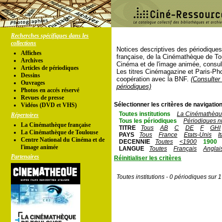
Recherches spécifiques dans les
collections
Notices descriptives des périodique
Affiches
française, de la Cinémathèque de To
Archives
Cinéma et de l'image animée, consul
Articles de périodiques
Les titres Cinémagazine et Paris-Ph
Dessins
coopération avec la BNF.
(Consulter 
Ouvrages
périodiques)
Photos en accés réservé
Revues de presse
Sélectionner les critères de navigation
Vidéos (DVD et VHS)
Toutes institutions
La Cinémathèque
Répertoires
Tous les périodiques
Périodiques n
La Cinémathèque française
TITRE
Tous
AB
C
DE
F
GHI
La Cinémathèque de Toulouse
PAYS
Tous
France
Etats-Unis
I
Centre National du Cinéma et de
DECENNIE
Toutes
<1900
1900
l'image animée
LANGUE
Toutes
Français
Anglai
Partenaires
Réinitialiser les critères
Toutes institutions - 0 périodiques sur 