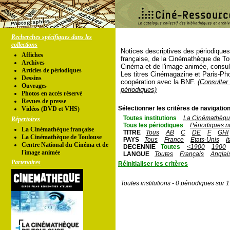
Recherches spécifiques dans les
collections
Notices descriptives des périodique
Affiches
française, de la Cinémathèque de To
Archives
Cinéma et de l'image animée, consul
Articles de périodiques
Les titres Cinémagazine et Paris-Ph
Dessins
coopération avec la BNF.
(Consulter 
Ouvrages
périodiques)
Photos en accés réservé
Revues de presse
Sélectionner les critères de navigation
Vidéos (DVD et VHS)
Toutes institutions
La Cinémathèque
Répertoires
Tous les périodiques
Périodiques n
La Cinémathèque française
TITRE
Tous
AB
C
DE
F
GHI
La Cinémathèque de Toulouse
PAYS
Tous
France
Etats-Unis
I
Centre National du Cinéma et de
DECENNIE
Toutes
<1900
1900
l'image animée
LANGUE
Toutes
Français
Anglai
Partenaires
Réinitialiser les critères
Toutes institutions - 0 périodiques sur 