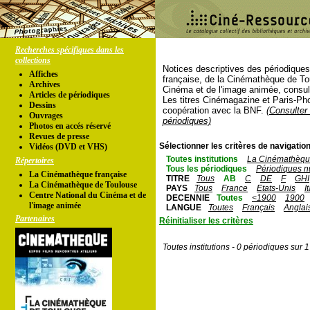
Recherches spécifiques dans les
collections
Notices descriptives des périodique
Affiches
française, de la Cinémathèque de To
Archives
Cinéma et de l'image animée, consul
Articles de périodiques
Les titres Cinémagazine et Paris-Ph
Dessins
coopération avec la BNF.
(Consulter 
Ouvrages
périodiques)
Photos en accés réservé
Revues de presse
Sélectionner les critères de navigation
Vidéos (DVD et VHS)
Toutes institutions
La Cinémathèque
Répertoires
Tous les périodiques
Périodiques n
La Cinémathèque française
TITRE
Tous
AB
C
DE
F
GHI
La Cinémathèque de Toulouse
PAYS
Tous
France
Etats-Unis
I
Centre National du Cinéma et de
DECENNIE
Toutes
<1900
1900
l'image animée
LANGUE
Toutes
Français
Anglai
Partenaires
Réinitialiser les critères
Toutes institutions - 0 périodiques sur 