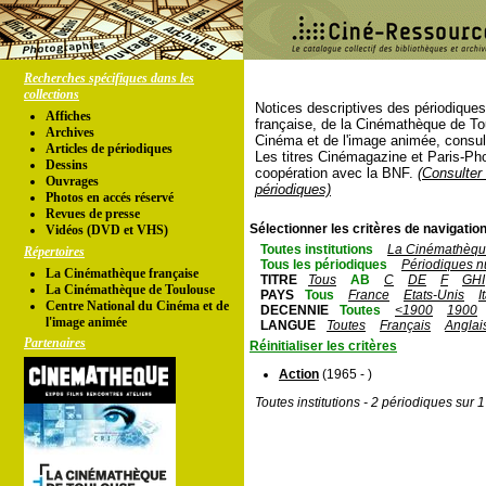
Recherches spécifiques dans les
collections
Notices descriptives des périodique
Affiches
française, de la Cinémathèque de To
Archives
Cinéma et de l'image animée, consul
Articles de périodiques
Les titres Cinémagazine et Paris-Ph
Dessins
coopération avec la BNF.
(Consulter 
Ouvrages
périodiques)
Photos en accés réservé
Revues de presse
Sélectionner les critères de navigation
Vidéos (DVD et VHS)
Toutes institutions
La Cinémathèque
Répertoires
Tous les périodiques
Périodiques n
La Cinémathèque française
TITRE
Tous
AB
C
DE
F
GHI
La Cinémathèque de Toulouse
PAYS
Tous
France
Etats-Unis
I
Centre National du Cinéma et de
DECENNIE
Toutes
<1900
1900
l'image animée
LANGUE
Toutes
Français
Anglai
Partenaires
Réinitialiser les critères
Action
(1965 - )
Toutes institutions - 2 périodiques sur 