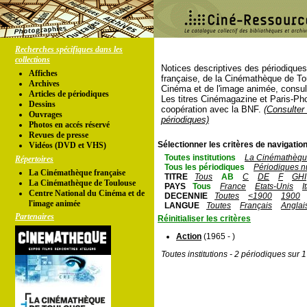
Recherches spécifiques dans les
collections
Notices descriptives des périodique
Affiches
française, de la Cinémathèque de To
Archives
Cinéma et de l'image animée, consul
Articles de périodiques
Les titres Cinémagazine et Paris-Ph
Dessins
coopération avec la BNF.
(Consulter 
Ouvrages
périodiques)
Photos en accés réservé
Revues de presse
Sélectionner les critères de navigation
Vidéos (DVD et VHS)
Toutes institutions
La Cinémathèque
Répertoires
Tous les périodiques
Périodiques n
La Cinémathèque française
TITRE
Tous
AB
C
DE
F
GHI
La Cinémathèque de Toulouse
PAYS
Tous
France
Etats-Unis
I
Centre National du Cinéma et de
DECENNIE
Toutes
<1900
1900
l'image animée
LANGUE
Toutes
Français
Anglai
Partenaires
Réinitialiser les critères
Action
(1965 - )
Toutes institutions - 2 périodiques sur 