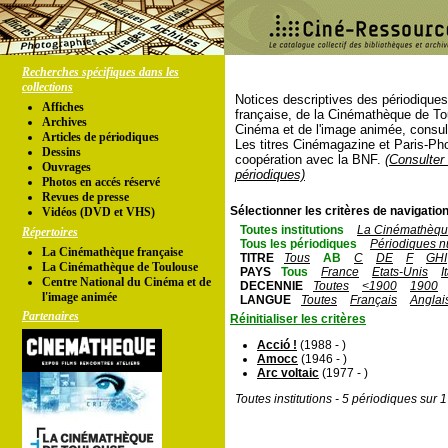
Recherches spécifiques dans les
collections
Notices descriptives des périodique
Affiches
française, de la Cinémathèque de To
Archives
Cinéma et de l'image animée, consul
Articles de périodiques
Les titres Cinémagazine et Paris-Ph
Dessins
coopération avec la BNF.
(Consulter 
Ouvrages
périodiques)
Photos en accés réservé
Revues de presse
Sélectionner les critères de navigation
Vidéos (DVD et VHS)
Toutes institutions
La Cinémathèque
Répertoires
Tous les périodiques
Périodiques n
La Cinémathèque française
TITRE
Tous
AB
C
DE
F
GHI
La Cinémathèque de Toulouse
PAYS
Tous
France
Etats-Unis
I
Centre National du Cinéma et de
DECENNIE
Toutes
<1900
1900
l'image animée
LANGUE
Toutes
Français
Anglai
Partenaires
Réinitialiser les critères
Acció !
(1988 - )
Amocc
(1946 - )
Arc voltaic
(1977 - )
Toutes institutions - 5 périodiques sur 