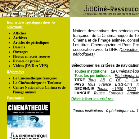
Recherches spécifiques dans les
collections
Notices descriptives des périodique
Affiches
française, de la Cinémathèque de To
Archives
Cinéma et de l'image animée, consul
Articles de périodiques
Les titres Cinémagazine et Paris-Ph
Dessins
coopération avec la BNF.
(Consulter 
Ouvrages
périodiques)
Photos en accés réservé
Revues de presse
Sélectionner les critères de navigation
Vidéos (DVD et VHS)
Toutes institutions
La Cinémathèque
Répertoires
Tous les périodiques
Périodiques n
La Cinémathèque française
TITRE
Tous
AB
C
DE
F
GHI
La Cinémathèque de Toulouse
PAYS
Tous
France
Etats-Unis
I
Centre National du Cinéma et de
DECENNIE
Toutes
<1900
1900
l'image animée
LANGUE
Toutes
Français
Anglai
Partenaires
Réinitialiser les critères
Toutes institutions - 0 périodiques sur 