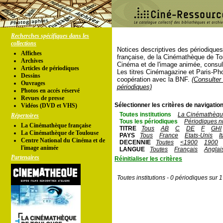
Recherches spécifiques dans les
collections
Notices descriptives des périodique
Affiches
française, de la Cinémathèque de To
Archives
Cinéma et de l'image animée, consul
Articles de périodiques
Les titres Cinémagazine et Paris-Ph
Dessins
coopération avec la BNF.
(Consulter 
Ouvrages
périodiques)
Photos en accés réservé
Revues de presse
Sélectionner les critères de navigation
Vidéos (DVD et VHS)
Toutes institutions
La Cinémathèque
Répertoires
Tous les périodiques
Périodiques n
La Cinémathèque française
TITRE
Tous
AB
C
DE
F
GHI
La Cinémathèque de Toulouse
PAYS
Tous
France
Etats-Unis
I
Centre National du Cinéma et de
DECENNIE
Toutes
<1900
1900
l'image animée
LANGUE
Toutes
Français
Anglai
Partenaires
Réinitialiser les critères
Toutes institutions - 0 périodiques sur 