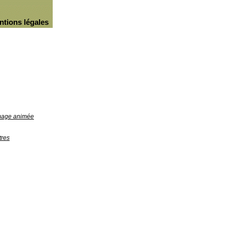
ntions légales
image animée
tres