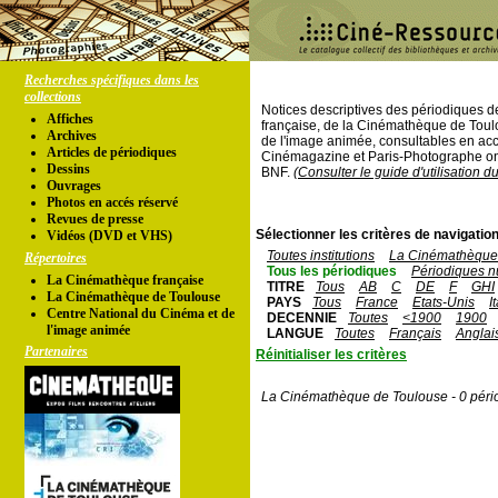
Recherches spécifiques dans les
collections
Notices descriptives des périodiques 
Affiches
française, de la Cinémathèque de Toul
Archives
de l'image animée, consultables en acc
Articles de périodiques
Cinémagazine et Paris-Photographe ont
Dessins
BNF.
(Consulter le guide d'utilisation d
Ouvrages
Photos en accés réservé
Revues de presse
Sélectionner les critères de navigation
Vidéos (DVD et VHS)
Toutes institutions
La Cinémathèque 
Répertoires
Tous les périodiques
Périodiques n
La Cinémathèque française
TITRE
Tous
AB
C
DE
F
GHI
La Cinémathèque de Toulouse
PAYS
Tous
France
Etats-Unis
I
Centre National du Cinéma et de
DECENNIE
Toutes
<1900
1900
l'image animée
LANGUE
Toutes
Français
Anglai
Partenaires
Réinitialiser les critères
La Cinémathèque de Toulouse - 0 péri