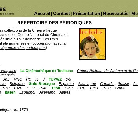
Accueil
Contact
Présentation
Nouveautés
Me
|
|
|
|
RÉPERTOIRE DES PÉRIODIQUES
des collections de la Cinémathèque
ouse et du Centre National du Cinéma et
ès libre ou sur demande. Les titres
 été numérisés en coopération avec la
u répertoire des périodiques)
 :
française
La Cinémathèque de Toulouse
Centre National du Cinéma et de l'
umérisés
JKL
MNO
PQ
R
S
TUVWZ
0-9
talie
Belgique
Grde-Bretagne
Espagne
Allemagne
Canada
Suisse
Au
1910
1920
1930
1940
1950
1960
1970
1980
1990
>2000
s
Italien
Espagnol
Allemand
Autres
odiques sur 1579