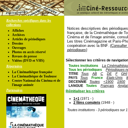
Recherches spécifiques dans les
collections
Notices descriptives des périodique
Affiches
française, de la Cinémathèque de To
Archives
Cinéma et de l'image animée, consul
Articles de périodiques
Les titres Cinémagazine et Paris-Ph
Dessins
coopération avec la BNF.
(Consulter 
Ouvrages
périodiques)
Photos en accés réservé
Revues de presse
Sélectionner les critères de navigation
Vidéos (DVD et VHS)
Toutes institutions
La Cinémathèque
Répertoires
Tous les périodiques
Périodiques n
La Cinémathèque française
TITRE
Tous
AB
C
DE
F
GHI
La Cinémathèque de Toulouse
PAYS
Tous
France
Etats-Unis
I
Centre National du Cinéma et de
DECENNIE
Toutes
<1900
1900
l'image animée
LANGUE
Toutes
Français
Anglai
Partenaires
Réinitialiser les critères
1+1
(1971 - )
2 films complets
(1948 - )
Toutes institutions - 3 périodiques sur 