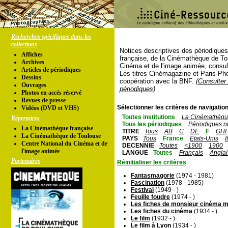
Recherches spécifiques dans les
collections
Notices descriptives des périodique
Affiches
française, de la Cinémathèque de To
Archives
Cinéma et de l'image animée, consul
Articles de périodiques
Les titres Cinémagazine et Paris-Ph
Dessins
coopération avec la BNF.
(Consulter 
Ouvrages
périodiques)
Photos en accés réservé
Revues de presse
Sélectionner les critères de navigation
Vidéos (DVD et VHS)
Toutes institutions
La Cinémathèque
Répertoires
Tous les périodiques
Périodiques n
La Cinémathèque française
TITRE
Tous
AB
C
DE
F
GHI
La Cinémathèque de Toulouse
PAYS
Tous
France
Etats-Unis
I
Centre National du Cinéma et de
DECENNIE
Toutes
<1900
1900
l'image animée
LANGUE
Toutes
Français
Anglai
Partenaires
Réinitialiser les critères
Fantasmagorie
(1974 - 1981)
Fascination
(1978 - 1985)
Festival
(1949 - )
Feuille foudre
(1974 - )
Les fiches de monsieur cinéma 
Les fiches du cinéma
(1934 - )
Le film
(1932 - )
Le film à Lyon
(1934 - )