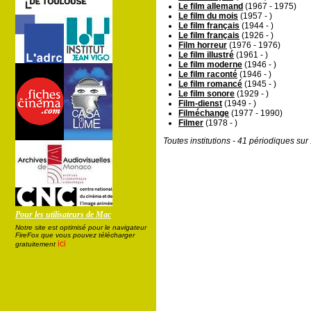
Le film allemand
(1967 - 1975)
Le film du mois
(1957 - )
Le film français
(1944 - )
Le film français
(1926 - )
Film horreur
(1976 - 1976)
Le film illustré
(1961 - )
Le film moderne
(1946 - )
Le film raconté
(1946 - )
Le film romancé
(1945 - )
Le film sonore
(1929 - )
Film-dienst
(1949 - )
Filméchange
(1977 - 1990)
Filmer
(1978 - )
Toutes institutions - 41 périodiques su
Pour les utilisateurs de Mac
Notre site est optimisé pour le navigateur
FireFox que vous pouvez télécharger
ici
gratuitement