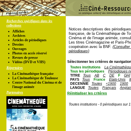
Recherches spécifiques dans les
collections
Notices descriptives des périodique
Affiches
française, de la Cinémathèque de To
Archives
Cinéma et de l'image animée, consul
Articles de périodiques
Les titres Cinémagazine et Paris-Ph
Dessins
coopération avec la BNF.
(Consulter 
Ouvrages
périodiques)
Photos en accés réservé
Revues de presse
Sélectionner les critères de navigation
Vidéos (DVD et VHS)
Toutes institutions
La Cinémathèque
Répertoires
Tous les périodiques
Périodiques n
La Cinémathèque française
TITRE
Tous
AB
C
DE
F
GHI
La Cinémathèque de Toulouse
PAYS
Tous
France
Etats-Unis
I
Centre National du Cinéma et de
DECENNIE
Toutes
<1900
1900
l'image animée
LANGUE
Toutes
Français
Anglai
Partenaires
Réinitialiser les critères
Toutes institutions - 0 périodiques sur 