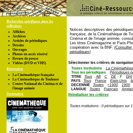
Recherches spécifiques dans les
collections
Notices descriptives des périodique
Affiches
française, de la Cinémathèque de To
Archives
Cinéma et de l'image animée, consul
Articles de périodiques
Les titres Cinémagazine et Paris-Ph
Dessins
coopération avec la BNF.
(Consulter 
Ouvrages
périodiques)
Photos en accés réservé
Revues de presse
Sélectionner les critères de navigation
Vidéos (DVD et VHS)
Toutes institutions
La Cinémathèque
Répertoires
Tous les périodiques
Périodiques n
La Cinémathèque française
TITRE
Tous
AB
C
DE
F
GHI
La Cinémathèque de Toulouse
PAYS
Tous
France
Etats-Unis
I
Centre National du Cinéma et de
DECENNIE
Toutes
<1900
1900
l'image animée
LANGUE
Toutes
Français
Anglai
Partenaires
Réinitialiser les critères
Toutes institutions - 0 périodiques sur 