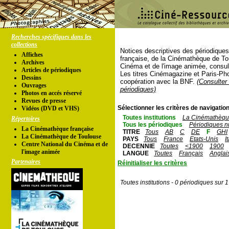
Recherches spécifiques dans les
collections
Notices descriptives des périodique
Affiches
française, de la Cinémathèque de To
Archives
Cinéma et de l'image animée, consul
Articles de périodiques
Les titres Cinémagazine et Paris-Ph
Dessins
coopération avec la BNF.
(Consulter 
Ouvrages
périodiques)
Photos en accés réservé
Revues de presse
Sélectionner les critères de navigation
Vidéos (DVD et VHS)
Toutes institutions
La Cinémathèque
Répertoires
Tous les périodiques
Périodiques n
La Cinémathèque française
TITRE
Tous
AB
C
DE
F
GHI
La Cinémathèque de Toulouse
PAYS
Tous
France
Etats-Unis
I
Centre National du Cinéma et de
DECENNIE
Toutes
<1900
1900
l'image animée
LANGUE
Toutes
Français
Anglai
Partenaires
Réinitialiser les critères
Toutes institutions - 0 périodiques sur 