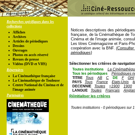
Recherches spécifiques dans les
collections
Notices descriptives des périodique
Affiches
française, de la Cinémathèque de To
Archives
Cinéma et de l'image animée, consul
Articles de périodiques
Les titres Cinémagazine et Paris-Ph
Dessins
coopération avec la BNF.
(Consulter 
Ouvrages
périodiques)
Photos en accés réservé
Revues de presse
Sélectionner les critères de navigation
Vidéos (DVD et VHS)
Toutes institutions
La Cinémathèque
Répertoires
Tous les périodiques
Périodiques n
La Cinémathèque française
TITRE
Tous
AB
C
DE
F
GHI
La Cinémathèque de Toulouse
PAYS
Tous
France
Etats-Unis
I
Centre National du Cinéma et de
DECENNIE
Toutes
<1900
1900
l'image animée
LANGUE
Toutes
Français
Anglai
Partenaires
Réinitialiser les critères
Toutes institutions - 0 périodiques sur 