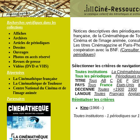
Recherches spécifiques dans les
collections
Notices descriptives des périodique
Affiches
française, de la Cinémathèque de To
Archives
Cinéma et de l'image animée, consul
Articles de périodiques
Les titres Cinémagazine et Paris-Ph
Dessins
coopération avec la BNF.
(Consulter 
Ouvrages
périodiques)
Photos en accés réservé
Revues de presse
Sélectionner les critères de navigation
Vidéos (DVD et VHS)
Toutes institutions
La Cinémathèque
Répertoires
Tous les périodiques
Périodiques n
La Cinémathèque française
TITRE
Tous
AB
C
DE
F
GHI
La Cinémathèque de Toulouse
PAYS
Tous
France
Etats-Unis
I
Centre National du Cinéma et de
DECENNIE
Toutes
<1900
1900
l'image animée
LANGUE
Toutes
Français
Anglai
Partenaires
Réinitialiser les critères
Kino
(1966 - )
Toutes institutions - 1 périodiques sur 