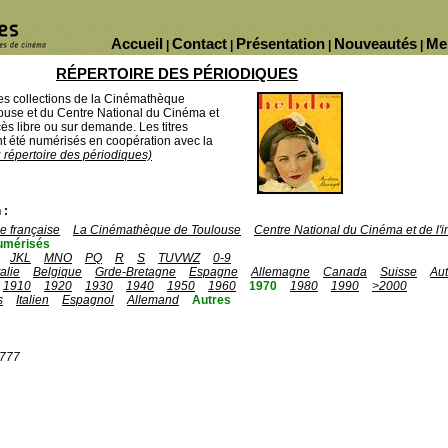
Accueil
Contact
Présentation
Nouveautés
Me
|
|
|
|
RÉPERTOIRE DES PÉRIODIQUES
des collections de la Cinémathèque
ouse et du Centre National du Cinéma et
ès libre ou sur demande. Les titres
 été numérisés en coopération avec la
u répertoire des périodiques)
 :
 française
La Cinémathèque de Toulouse
Centre National du Cinéma et de l
umérisés
JKL
MNO
PQ
R
S
TUVWZ
0-9
talie
Belgique
Grde-Bretagne
Espagne
Allemagne
Canada
Suisse
Aut
1910
1920
1930
1940
1950
1960
1970
1980
1990
>2000
s
Italien
Espagnol
Allemand
Autres
1777