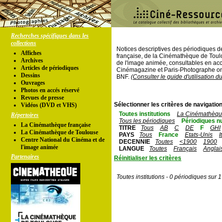
Recherches spécifiques dans les
collections
Notices descriptives des périodiques 
Affiches
française, de la Cinémathèque de Toul
Archives
de l'image animée, consultables en acc
Articles de périodiques
Cinémagazine et Paris-Photographe ont
Dessins
BNF.
(Consulter le guide d'utilisation d
Ouvrages
Photos en accés réservé
Revues de presse
Sélectionner les critères de navigation
Vidéos (DVD et VHS)
Toutes institutions
La Cinémathèque
Répertoires
Tous les périodiques
Périodiques n
La Cinémathèque française
TITRE
Tous
AB
C
DE
F
GHI
La Cinémathèque de Toulouse
PAYS
Tous
France
Etats-Unis
I
Centre National du Cinéma et de
DECENNIE
Toutes
<1900
1900
l'image animée
LANGUE
Toutes
Français
Anglai
Partenaires
Réinitialiser les critères
Toutes institutions - 0 périodiques sur 