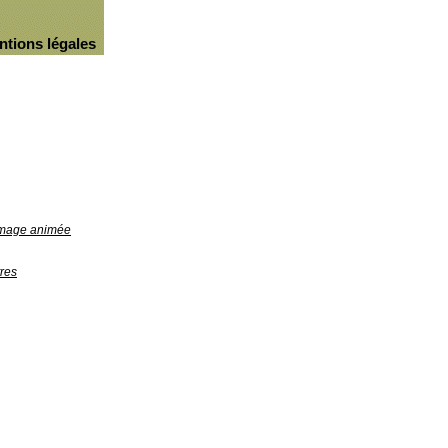
ntions légales
'image animée
res