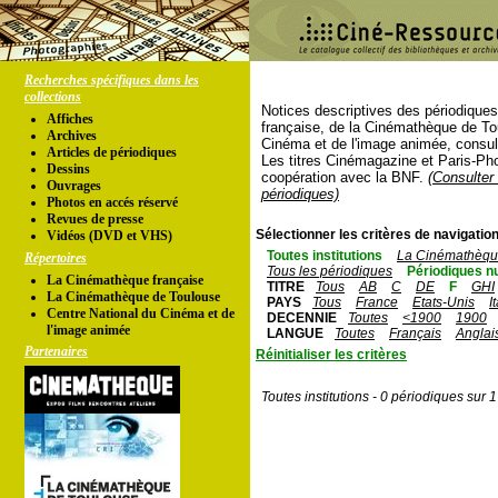
Recherches spécifiques dans les
collections
Notices descriptives des périodique
Affiches
française, de la Cinémathèque de To
Archives
Cinéma et de l'image animée, consul
Articles de périodiques
Les titres Cinémagazine et Paris-Ph
Dessins
coopération avec la BNF.
(Consulter 
Ouvrages
périodiques)
Photos en accés réservé
Revues de presse
Sélectionner les critères de navigation
Vidéos (DVD et VHS)
Toutes institutions
La Cinémathèque
Répertoires
Tous les périodiques
Périodiques n
La Cinémathèque française
TITRE
Tous
AB
C
DE
F
GHI
La Cinémathèque de Toulouse
PAYS
Tous
France
Etats-Unis
I
Centre National du Cinéma et de
DECENNIE
Toutes
<1900
1900
l'image animée
LANGUE
Toutes
Français
Anglai
Partenaires
Réinitialiser les critères
Toutes institutions - 0 périodiques sur 