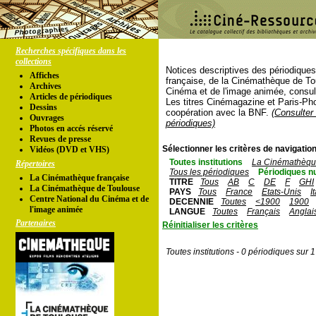
Recherches spécifiques dans les
collections
Notices descriptives des périodique
Affiches
française, de la Cinémathèque de To
Archives
Cinéma et de l'image animée, consul
Articles de périodiques
Les titres Cinémagazine et Paris-Ph
Dessins
coopération avec la BNF.
(Consulter 
Ouvrages
périodiques)
Photos en accés réservé
Revues de presse
Sélectionner les critères de navigation
Vidéos (DVD et VHS)
Toutes institutions
La Cinémathèque
Répertoires
Tous les périodiques
Périodiques n
La Cinémathèque française
TITRE
Tous
AB
C
DE
F
GHI
La Cinémathèque de Toulouse
PAYS
Tous
France
Etats-Unis
I
Centre National du Cinéma et de
DECENNIE
Toutes
<1900
1900
l'image animée
LANGUE
Toutes
Français
Anglai
Partenaires
Réinitialiser les critères
Toutes institutions - 0 périodiques sur 