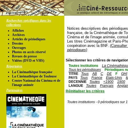
Recherches spécifiques dans les
collections
Notices descriptives des périodique
Affiches
française, de la Cinémathèque de To
Archives
Cinéma et de l'image animée, consul
Articles de périodiques
Les titres Cinémagazine et Paris-Ph
Dessins
coopération avec la BNF.
(Consulter 
Ouvrages
périodiques)
Photos en accés réservé
Revues de presse
Sélectionner les critères de navigation
Vidéos (DVD et VHS)
Toutes institutions
La Cinémathèque
Répertoires
Tous les périodiques
Périodiques n
La Cinémathèque française
TITRE
Tous
AB
C
DE
F
GHI
La Cinémathèque de Toulouse
PAYS
Tous
France
Etats-Unis
I
Centre National du Cinéma et de
DECENNIE
Toutes
<1900
1900
l'image animée
LANGUE
Toutes
Français
Anglai
Partenaires
Réinitialiser les critères
Toutes institutions - 0 périodiques sur 