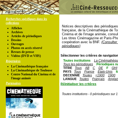
Recherches spécifiques dans les
collections
Notices descriptives des périodique
Affiches
française, de la Cinémathèque de To
Archives
Cinéma et de l'image animée, consul
Articles de périodiques
Les titres Cinémagazine et Paris-Ph
Dessins
coopération avec la BNF.
(Consulter 
Ouvrages
périodiques)
Photos en accés réservé
Revues de presse
Sélectionner les critères de navigation
Vidéos (DVD et VHS)
Toutes institutions
La Cinémathèque
Répertoires
Tous les périodiques
Périodiques n
La Cinémathèque française
TITRE
Tous
AB
C
DE
F
GHI
La Cinémathèque de Toulouse
PAYS
Tous
France
Etats-Unis
I
Centre National du Cinéma et de
DECENNIE
Toutes
<1900
1900
l'image animée
LANGUE
Toutes
Français
Anglai
Partenaires
Réinitialiser les critères
Toutes institutions - 0 périodiques sur 