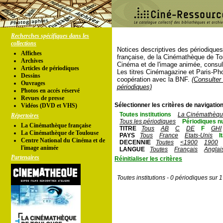
Recherches spécifiques dans les
collections
Notices descriptives des périodique
Affiches
française, de la Cinémathèque de To
Archives
Cinéma et de l'image animée, consul
Articles de périodiques
Les titres Cinémagazine et Paris-Ph
Dessins
coopération avec la BNF.
(Consulter 
Ouvrages
périodiques)
Photos en accés réservé
Revues de presse
Sélectionner les critères de navigation
Vidéos (DVD et VHS)
Toutes institutions
La Cinémathèque
Répertoires
Tous les périodiques
Périodiques n
La Cinémathèque française
TITRE
Tous
AB
C
DE
F
GHI
La Cinémathèque de Toulouse
PAYS
Tous
France
Etats-Unis
I
Centre National du Cinéma et de
DECENNIE
Toutes
<1900
1900
l'image animée
LANGUE
Toutes
Français
Anglai
Partenaires
Réinitialiser les critères
Toutes institutions - 0 périodiques sur 