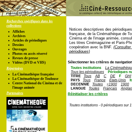
Recherches spécifiques dans les
collections
Notices descriptives des périodique
Affiches
française, de la Cinémathèque de To
Archives
Cinéma et de l'image animée, consul
Articles de périodiques
Les titres Cinémagazine et Paris-Ph
Dessins
coopération avec la BNF.
(Consulter 
Ouvrages
périodiques)
Photos en accés réservé
Revues de presse
Sélectionner les critères de navigation
Vidéos (DVD et VHS)
Toutes institutions
La Cinémathèque
Répertoires
Tous les périodiques
Périodiques n
La Cinémathèque française
TITRE
Tous
AB
C
DE
F
GHI
La Cinémathèque de Toulouse
PAYS
Tous
France
Etats-Unis
I
Centre National du Cinéma et de
DECENNIE
Toutes
<1900
1900
l'image animée
LANGUE
Toutes
Français
Anglai
Partenaires
Réinitialiser les critères
Toutes institutions - 0 périodiques sur 