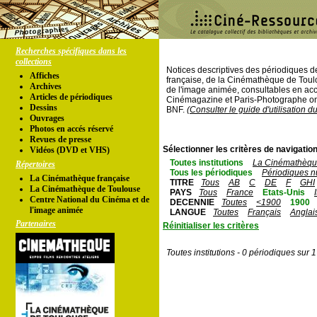
Recherches spécifiques dans les
collections
Notices descriptives des périodiques 
Affiches
française, de la Cinémathèque de Toul
Archives
de l'image animée, consultables en acc
Articles de périodiques
Cinémagazine et Paris-Photographe ont
Dessins
BNF.
(Consulter le guide d'utilisation d
Ouvrages
Photos en accés réservé
Revues de presse
Sélectionner les critères de navigation
Vidéos (DVD et VHS)
Toutes institutions
La Cinémathèque
Répertoires
Tous les périodiques
Périodiques n
La Cinémathèque française
TITRE
Tous
AB
C
DE
F
GHI
La Cinémathèque de Toulouse
PAYS
Tous
France
Etats-Unis
Centre National du Cinéma et de
DECENNIE
Toutes
<1900
1900
l'image animée
LANGUE
Toutes
Français
Anglai
Partenaires
Réinitialiser les critères
Toutes institutions - 0 périodiques sur 