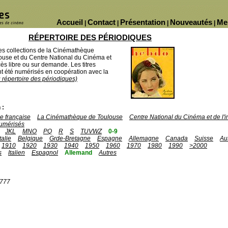
Accueil
Contact
Présentation
Nouveautés
Me
|
|
|
|
RÉPERTOIRE DES PÉRIODIQUES
des collections de la Cinémathèque
ouse et du Centre National du Cinéma et
ès libre ou sur demande. Les titres
 été numérisés en coopération avec la
u répertoire des périodiques)
 :
 française
La Cinémathèque de Toulouse
Centre National du Cinéma et de l
umérisés
JKL
MNO
PQ
R
S
TUVWZ
0-9
Italie
Belgique
Grde-Bretagne
Espagne
Allemagne
Canada
Suisse
Au
1910
1920
1930
1940
1950
1960
1970
1980
1990
>2000
s
Italien
Espagnol
Allemand
Autres
1777