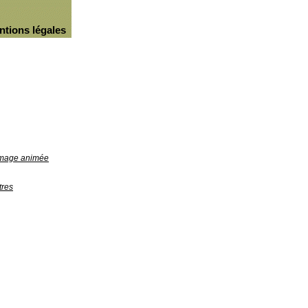
ntions légales
'image animée
tres