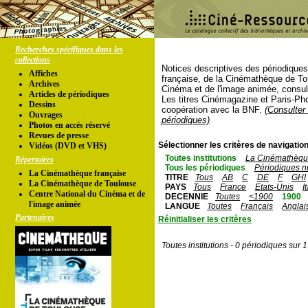
Recherches spécifiques dans les
collections
Notices descriptives des périodique
Affiches
française, de la Cinémathèque de To
Archives
Cinéma et de l'image animée, consul
Articles de périodiques
Les titres Cinémagazine et Paris-Ph
Dessins
coopération avec la BNF.
(Consulter 
Ouvrages
périodiques)
Photos en accés réservé
Revues de presse
Sélectionner les critères de navigation
Vidéos (DVD et VHS)
Toutes institutions
La Cinémathèque
Répertoires
Tous les périodiques
Périodiques n
La Cinémathèque française
TITRE
Tous
AB
C
DE
F
GHI
La Cinémathèque de Toulouse
PAYS
Tous
France
Etats-Unis
I
Centre National du Cinéma et de
DECENNIE
Toutes
<1900
1900
l'image animée
LANGUE
Toutes
Français
Anglai
Partenaires
Réinitialiser les critères
Toutes institutions - 0 périodiques sur 