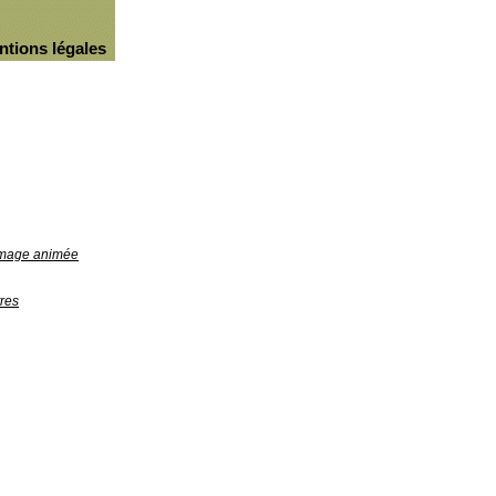
ntions légales
'image animée
res