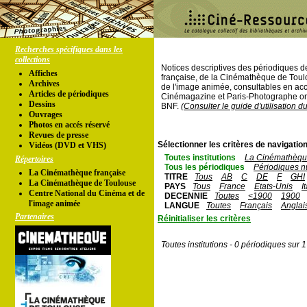
Recherches spécifiques dans les
collections
Notices descriptives des périodiques 
Affiches
française, de la Cinémathèque de Toul
Archives
de l'image animée, consultables en acc
Articles de périodiques
Cinémagazine et Paris-Photographe ont
Dessins
BNF.
(Consulter le guide d'utilisation d
Ouvrages
Photos en accés réservé
Revues de presse
Sélectionner les critères de navigation
Vidéos (DVD et VHS)
Toutes institutions
La Cinémathèque
Répertoires
Tous les périodiques
Périodiques n
La Cinémathèque française
TITRE
Tous
AB
C
DE
F
GHI
La Cinémathèque de Toulouse
PAYS
Tous
France
Etats-Unis
I
Centre National du Cinéma et de
DECENNIE
Toutes
<1900
1900
l'image animée
LANGUE
Toutes
Français
Anglai
Partenaires
Réinitialiser les critères
Toutes institutions - 0 périodiques sur 