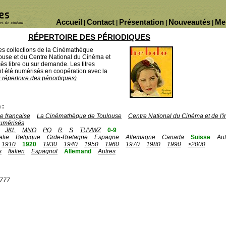
Accueil
Contact
Présentation
Nouveautés
Me
|
|
|
|
RÉPERTOIRE DES PÉRIODIQUES
des collections de la Cinémathèque
ouse et du Centre National du Cinéma et
ès libre ou sur demande. Les titres
 été numérisés en coopération avec la
u répertoire des périodiques)
 :
 française
La Cinémathèque de Toulouse
Centre National du Cinéma et de l
umérisés
JKL
MNO
PQ
R
S
TUVWZ
0-9
talie
Belgique
Grde-Bretagne
Espagne
Allemagne
Canada
Suisse
Aut
1910
1920
1930
1940
1950
1960
1970
1980
1990
>2000
s
Italien
Espagnol
Allemand
Autres
1777