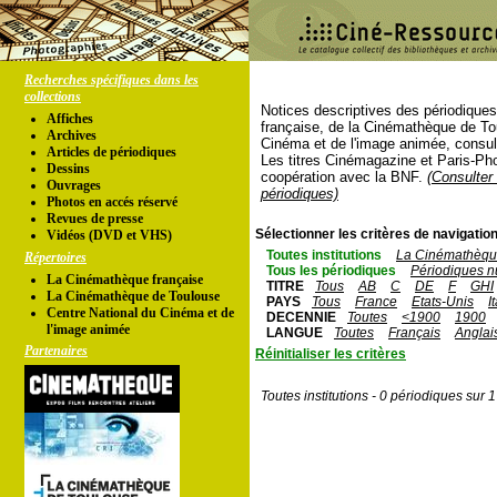
Recherches spécifiques dans les
collections
Notices descriptives des périodique
Affiches
française, de la Cinémathèque de To
Archives
Cinéma et de l'image animée, consul
Articles de périodiques
Les titres Cinémagazine et Paris-Ph
Dessins
coopération avec la BNF.
(Consulter 
Ouvrages
périodiques)
Photos en accés réservé
Revues de presse
Sélectionner les critères de navigation
Vidéos (DVD et VHS)
Toutes institutions
La Cinémathèque
Répertoires
Tous les périodiques
Périodiques n
La Cinémathèque française
TITRE
Tous
AB
C
DE
F
GHI
La Cinémathèque de Toulouse
PAYS
Tous
France
Etats-Unis
I
Centre National du Cinéma et de
DECENNIE
Toutes
<1900
1900
l'image animée
LANGUE
Toutes
Français
Anglai
Partenaires
Réinitialiser les critères
Toutes institutions - 0 périodiques sur 