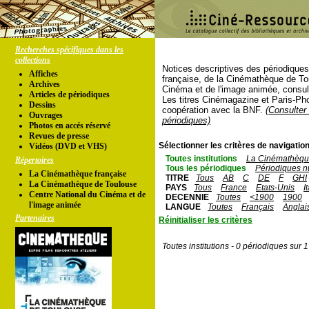
Recherches spécifiques dans les
collections
Notices descriptives des périodique
Affiches
française, de la Cinémathèque de To
Archives
Cinéma et de l'image animée, consul
Articles de périodiques
Les titres Cinémagazine et Paris-Ph
Dessins
coopération avec la BNF.
(Consulter 
Ouvrages
périodiques)
Photos en accés réservé
Revues de presse
Sélectionner les critères de navigation
Vidéos (DVD et VHS)
Toutes institutions
La Cinémathèque
Répertoires
Tous les périodiques
Périodiques n
La Cinémathèque française
TITRE
Tous
AB
C
DE
F
GHI
La Cinémathèque de Toulouse
PAYS
Tous
France
Etats-Unis
I
Centre National du Cinéma et de
DECENNIE
Toutes
<1900
1900
l'image animée
LANGUE
Toutes
Français
Anglai
Partenaires
Réinitialiser les critères
Toutes institutions - 0 périodiques sur 