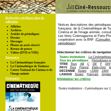
Recherches spécifiques dans les
collections
Notices descriptives des périodique
Affiches
française, de la Cinémathèque de To
Archives
Cinéma et de l'image animée, consul
Articles de périodiques
Les titres Cinémagazine et Paris-Ph
Dessins
coopération avec la BNF.
(Consulter 
Ouvrages
périodiques)
Photos en accés réservé
Revues de presse
Sélectionner les critères de navigation
Vidéos (DVD et VHS)
Toutes institutions
La Cinémathèque
Répertoires
Tous les périodiques
Périodiques n
La Cinémathèque française
TITRE
Tous
AB
C
DE
F
GHI
La Cinémathèque de Toulouse
PAYS
Tous
France
Etats-Unis
I
Centre National du Cinéma et de
DECENNIE
Toutes
<1900
1900
l'image animée
LANGUE
Toutes
Français
Anglai
Partenaires
Réinitialiser les critères
Toutes institutions - 0 périodiques sur 