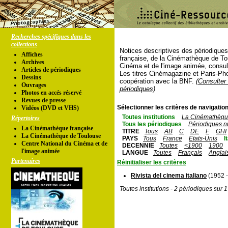
Recherches spécifiques dans les
collections
Notices descriptives des périodique
Affiches
française, de la Cinémathèque de To
Archives
Cinéma et de l'image animée, consul
Articles de périodiques
Les titres Cinémagazine et Paris-Ph
Dessins
coopération avec la BNF.
(Consulter 
Ouvrages
périodiques)
Photos en accés réservé
Revues de presse
Sélectionner les critères de navigation
Vidéos (DVD et VHS)
Toutes institutions
La Cinémathèque
Répertoires
Tous les périodiques
Périodiques n
La Cinémathèque française
TITRE
Tous
AB
C
DE
F
GHI
La Cinémathèque de Toulouse
PAYS
Tous
France
Etats-Unis
I
Centre National du Cinéma et de
DECENNIE
Toutes
<1900
1900
l'image animée
LANGUE
Toutes
Français
Anglai
Partenaires
Réinitialiser les critères
Rivista del cinema italiano
(1952 -
Toutes institutions - 2 périodiques sur 