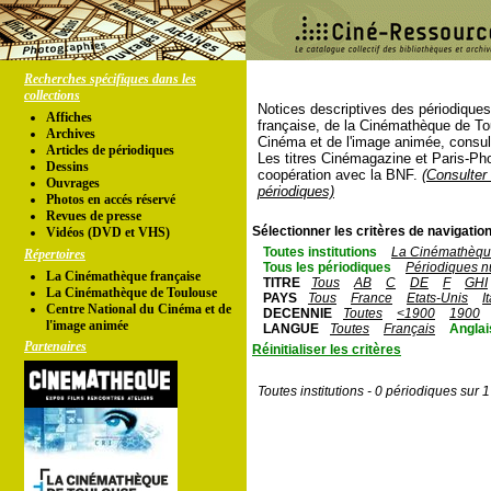
Recherches spécifiques dans les
collections
Notices descriptives des périodique
Affiches
française, de la Cinémathèque de To
Archives
Cinéma et de l'image animée, consul
Articles de périodiques
Les titres Cinémagazine et Paris-Ph
Dessins
coopération avec la BNF.
(Consulter 
Ouvrages
périodiques)
Photos en accés réservé
Revues de presse
Sélectionner les critères de navigation
Vidéos (DVD et VHS)
Toutes institutions
La Cinémathèque
Répertoires
Tous les périodiques
Périodiques n
La Cinémathèque française
TITRE
Tous
AB
C
DE
F
GHI
La Cinémathèque de Toulouse
PAYS
Tous
France
Etats-Unis
I
Centre National du Cinéma et de
DECENNIE
Toutes
<1900
1900
l'image animée
LANGUE
Toutes
Français
Anglai
Partenaires
Réinitialiser les critères
Toutes institutions - 0 périodiques sur 