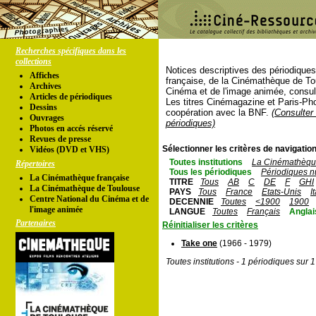
Recherches spécifiques dans les
collections
Notices descriptives des périodique
Affiches
française, de la Cinémathèque de To
Archives
Cinéma et de l'image animée, consul
Articles de périodiques
Les titres Cinémagazine et Paris-Ph
Dessins
coopération avec la BNF.
(Consulter 
Ouvrages
périodiques)
Photos en accés réservé
Revues de presse
Sélectionner les critères de navigation
Vidéos (DVD et VHS)
Toutes institutions
La Cinémathèque
Répertoires
Tous les périodiques
Périodiques n
La Cinémathèque française
TITRE
Tous
AB
C
DE
F
GHI
La Cinémathèque de Toulouse
PAYS
Tous
France
Etats-Unis
I
Centre National du Cinéma et de
DECENNIE
Toutes
<1900
1900
l'image animée
LANGUE
Toutes
Français
Anglai
Partenaires
Réinitialiser les critères
Take one
(1966 - 1979)
Toutes institutions - 1 périodiques sur 