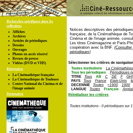
Recherches spécifiques dans les
collections
Notices descriptives des périodique
Affiches
française, de la Cinémathèque de To
Archives
Cinéma et de l'image animée, consul
Articles de périodiques
Les titres Cinémagazine et Paris-Ph
Dessins
coopération avec la BNF.
(Consulter 
Ouvrages
périodiques)
Photos en accés réservé
Revues de presse
Sélectionner les critères de navigation
Vidéos (DVD et VHS)
Toutes institutions
La Cinémathèque
Répertoires
Tous les périodiques
Périodiques n
La Cinémathèque française
TITRE
Tous
AB
C
DE
F
GHI
La Cinémathèque de Toulouse
PAYS
Tous
France
Etats-Unis
I
Centre National du Cinéma et de
DECENNIE
Toutes
<1900
1900
l'image animée
LANGUE
Toutes
Français
Angla
Partenaires
Réinitialiser les critères
Toutes institutions - 0 périodiques sur 