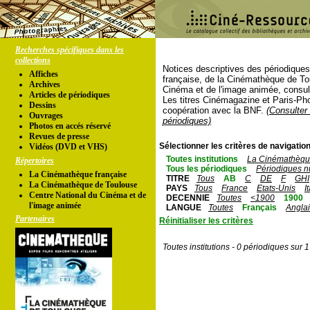
Recherches spécifiques dans les
collections
Notices descriptives des périodique
Affiches
française, de la Cinémathèque de To
Archives
Cinéma et de l'image animée, consul
Articles de périodiques
Les titres Cinémagazine et Paris-Ph
Dessins
coopération avec la BNF.
(Consulter 
Ouvrages
périodiques)
Photos en accés réservé
Revues de presse
Sélectionner les critères de navigation
Vidéos (DVD et VHS)
Toutes institutions
La Cinémathèque
Répertoires
Tous les périodiques
Périodiques n
La Cinémathèque française
TITRE
Tous
AB
C
DE
F
GHI
La Cinémathèque de Toulouse
PAYS
Tous
France
Etats-Unis
I
Centre National du Cinéma et de
DECENNIE
Toutes
<1900
1900
l'image animée
LANGUE
Toutes
Français
Angla
Partenaires
Réinitialiser les critères
Toutes institutions - 0 périodiques sur 